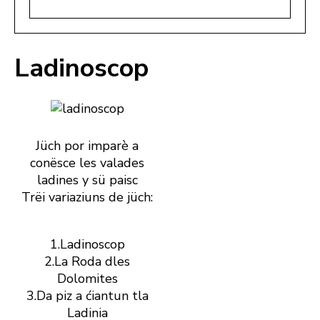
Ladinoscop
Jüch por imparè a
conësce les valades
ladines y sü paisc
Trëi variaziuns de jüch:
1.Ladinoscop
2.La Roda dles
Dolomites
3.Da piz a ćiantun tla
Ladinia