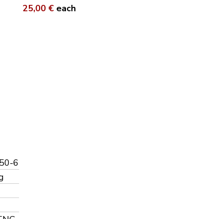
25,00 €
each
50-6
g