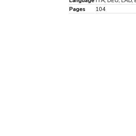
Language
ITA, DEU, LAD,
Pages
104
39,00 €
each