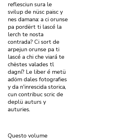
reflesciun sura le
svilup de nüsc paisc y
nes damana: a ci orunse
pa pordërt ti lascé la
lerch te nosta
contrada? Ci sort de
arpejun orunse pa ti
lascé a chi che viará te
chëstes valades tl
dagní? Le liber é metü
adöm dales fotografies
y da n'inrescida storica,
cun contribuc scric de
deplü auturs y
auturies.
Questo volume