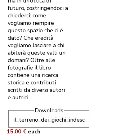
ma in un’ottica di
futuro, costringendoci a
chiederci: come
vogliamo riempire
questo spazio che ci è
dato? Che eredità
vogliamo lasciare a chi
abiterà queste valli un
domani?
Oltre alle
fotografie il libro
contiene una ricerca
storica e contributi
scritti da diversi autori
e autrici.
Downloads
il_terreno_dei_giochi_indesc
15,00 €
each