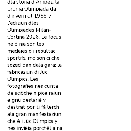
dla storia d'Ampëz: la
pröma Olimpiada da
d’invern dl 1956 y
l'ediziun dles
Olimpiades Milan-
Cortina 2026. Le focus
ne é nia sön les
medaies o i resultac
sportifs, mo sön ci che
sozed dan dala gara: la
fabricaziun di Jüc
Olimpics. Les
fotografies nes cunta
de sciöche n pice raiun
é gnü deslarié y
destrat por ti fá lerch
ala gran manifestaziun
che é i Jüc Olimpics y
nes inviëia porchël a na