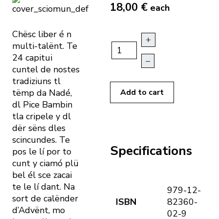
18,00 €
each
Chësc liber é n
+
multi-talënt. Te
24 capitui
–
cuntel de nostes
tradiziuns tl
tëmp da Nadé,
Add to cart
dl Pice Bambin
tla cripele y dl
dër sëns dles
scincundes. Te
Specifications
pos le lí por to
cunt y ciamó plü
bel él sce zacai
te le lí dant. Na
979-12-
sort de calënder
ISBN
82360-
d’Advënt, mo
02-9