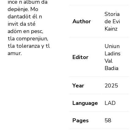
ince n album da
depënje. Mo
Storia
dantadöt él n
Author
de Evi
invit da sté
Kainz
adöm en pesc,
tla comprenjiun,
tla toleranza y tl
Uniun
amur.
Ladins
Editor
Val
Badia
Year
2025
Language
LAD
Pages
58