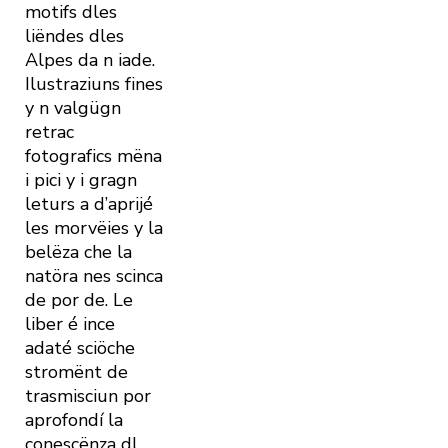
motifs dles
liëndes dles
Alpes da n iade.
Ilustraziuns fines
y n valgügn
retrac
fotografics mëna
i pici y i gragn
leturs a d’aprijé
les morvëies y la
belëza che la
natöra nes scinca
de por de. Le
liber é ince
adaté sciöche
stromënt de
trasmisciun por
aprofondí la
conescënza dl