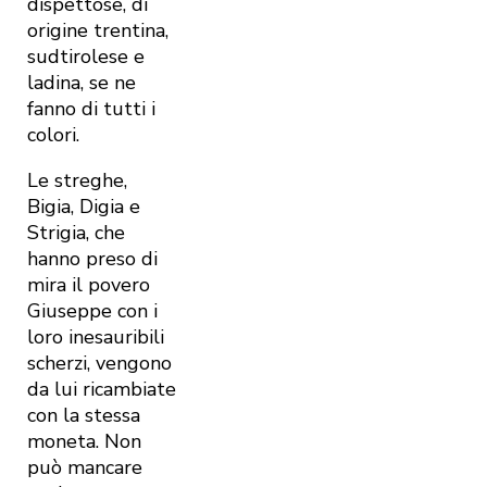
dispettose, di
origine trentina,
sudtirolese e
ladina, se ne
fanno di tutti i
colori.
Le streghe,
Bigia, Digia e
Strigia, che
hanno preso di
mira il povero
Giuseppe con i
loro inesauribili
scherzi, vengono
da lui ricambiate
con la stessa
moneta. Non
può mancare