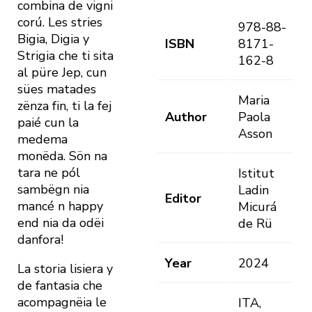
combina de vigni
corú. Les stries
978-88-
Bigia, Digia y
ISBN
8171-
Strigia che ti sita
162-8
al püre Jep, cun
sües matades
Maria
zënza fin, ti la fej
Author
Paola
paié cun la
Asson
medema
monëda. Sön na
tara ne pól
Istitut
sambëgn nia
Ladin
Editor
mancé n happy
Micurá
end nia da odëi
de Rü
danfora!
Year
2024
La storia lisiera y
de fantasia che
acompagnëia le
ITA,