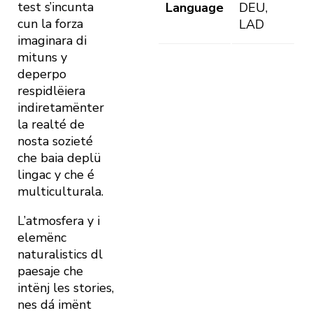
test s’incunta
Language
DEU,
cun la forza
LAD
imaginara di
mituns y
deperpo
respidlëiera
indiretamënter
la realté de
nosta sozieté
che baia deplü
lingac y che é
multiculturala.
L’atmosfera y i
elemënc
naturalistics dl
paesaje che
intënj les stories,
nes dá imënt