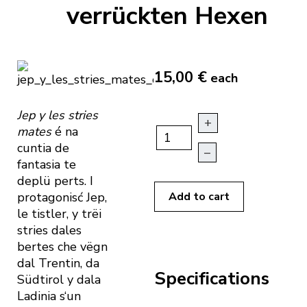
verrückten Hexen
15,00 €
each
Jep y les stries
+
mates
é na
cuntia de
–
fantasia te
deplü perts. I
protagonisć Jep,
Add to cart
le tistler, y trëi
stries dales
bertes che vëgn
dal Trentin, da
Specifications
Südtirol y dala
Ladinia s‘un