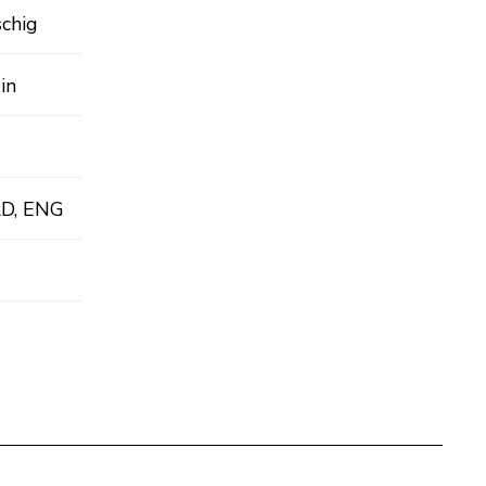
chig
in
AD, ENG