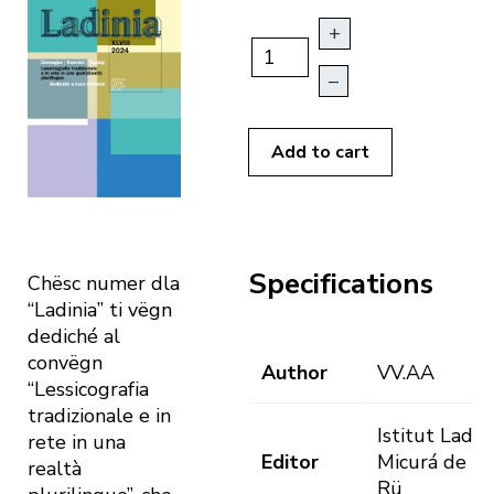
+
–
Add to cart
Specifications
Chësc numer dla
“Ladinia” ti vëgn
dediché al
convëgn
Author
VV.AA
“Lessicografia
tradizionale e in
Istitut Ladin
rete in una
Editor
Micurá de
realtà
Rü