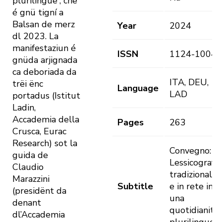
plurilingue”, che
é gnü tigní a
Balsan de merz
Year
2024
dl 2023. La
manifestaziun é
ISSN
1124-1004
gnüda arjignada
ca deboriada da
ITA, DEU,
trëi ënc
Language
LAD
portadus (Istitut
Ladin,
Accademia della
Pages
263
Crusca, Eurac
Research) sot la
Convegno:
guida de
Lessicografia
Claudio
tradizionale
Marazzini
Subtitle
e in rete in
(presidënt da
una
denant
quotidianità
dl’Accademia