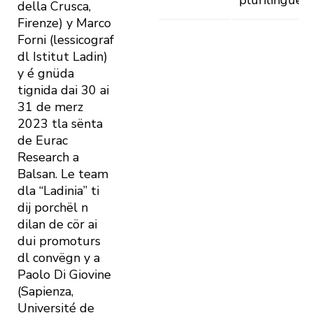
plurilingue
della Crusca,
Firenze) y Marco
Forni (lessicograf
dl Istitut Ladin)
y é gnüda
tignida dai 30 ai
31 de merz
2023 tla sënta
de Eurac
Research a
Balsan. Le team
dla “Ladinia” ti
dij porchël n
dilan de cör ai
dui promoturs
dl convëgn y a
Paolo Di Giovine
(Sapienza,
Université de