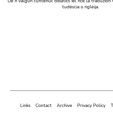
De n valgun cuntenuc didatics iel nce la traduzion t
tudëscia o nglëija.
Links
Contact
Archive
Privacy Policy
T