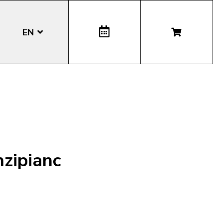
EN
DE
IT
LA
nzipianc