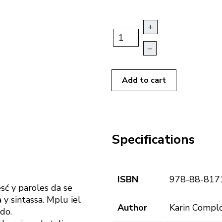
+
–
Add to cart
Specifications
ISBN
978-88-817
esć y paroles da se
 y sintassa. Mplu iel
Author
Karin Complo
 do.