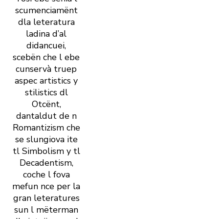
scumenciamënt
dla leteratura
ladina d’al
didancuei,
scebën che l ebe
cunservà truep
aspec artistics y
stilistics dl
Otcënt,
dantaldut de n
Romantizism che
se slungiova ite
tl Simbolism y tl
Decadentism,
coche l fova
mefun nce per la
gran leteratures
sun l mëterman