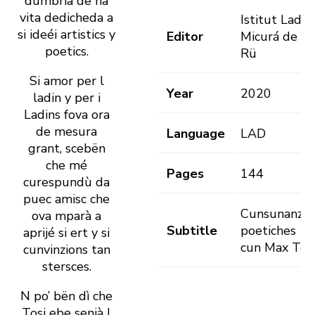
dumbria de na
vita dedicheda a
Istitut Ladin
si ideéi artistics y
Editor
Micurá de
poetics.
Rü
Si amor per l
Year
2020
ladin y per i
Ladins fova ora
de mesura
Language
LAD
grant, scebën
che mé
Pages
144
curespundù da
puec amisc che
Cunsunanze
ova mparà a
Subtitle
poetiches
aprijé si ert y si
cun Max Tos
cunvinzions tan
stersces.
N po’ bën dì che
Tosi ebe senià l