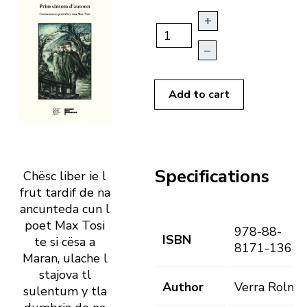
+
–
Add to cart
Specifications
Chësc liber ie l
frut tardif de na
ancunteda cun l
poet Max Tosi
978-88-
ISBN
te si cësa a
8171-136-9
Maran, ulache l
stajova tl
Author
Verra Rolna
sulentum y tla