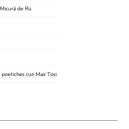
n Micurá de Rü
 poetiches cun Max Tosi