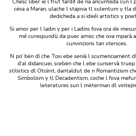
Chësc liber ie l frut tardif de na ancunteda cun l 
cësa a Maran, ulache l stajova tl sulentum y tla 
dedicheda a si ideéi artistics y poet
Si amor per l ladin y per i Ladins fova ora de mesu
mé curespundù da puec amisc che ova mparà a ap
cunvinzions tan stersces.
N po’ bën dì che Tosi ebe senià l scumenciamënt dl
d’al didancuei, scebën che l ebe cunservà truep 
stilistics dl Otcënt, dantaldut de n Romantizism che
Simbolism y tl Decadentism, coche l fova mefun
leteratures sun l mëterman dl vintejim