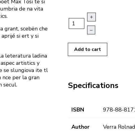
poet Max Tosi te si
dumbria de na vita
ics.
+
ra grant, scebën che
–
rijé si ert y si
Add to cart
a leteratura ladina
aspec artistics y
 se slungiova ite tl
 nce per la gran
Specifications
 secul.
ISBN
978-88-817
Author
Verra Rolna