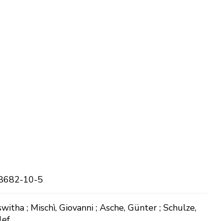
8682-10-5
witha ; Mischì, Giovanni ; Asche, Günter ; Schulze,
lef