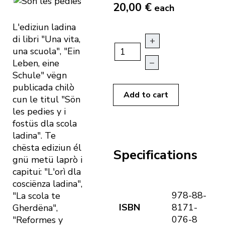
20,00 €
each
L'ediziun ladina
di libri "Una vita,
+
una scuola", "Ein
–
Leben, eine
Schule" vëgn
publicada chilò
Add to cart
cun le titul "Sön
les pedies y i
fostüs dla scola
ladina". Te
chësta ediziun él
Specifications
gnü metü laprò i
capitui: "L'orì dla
cosciënza ladina",
978-88-
"La scola te
ISBN
8171-
Gherdëna",
076-8
"Reformes y