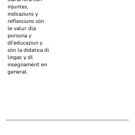
injuntes,
indicaziuns y
reflesciuns sön
le valur dla
porsona y
dl'educaziun y
sön la didatica di
lingac y dl
insegnamënt en
general.