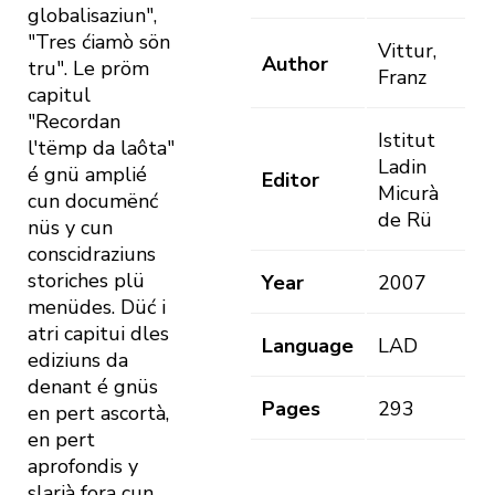
globalisaziun",
"Tres ćiamò sön
Vittur,
Author
tru". Le pröm
Franz
capitul
"Recordan
Istitut
l'tëmp da laôta"
Ladin
é gnü amplié
Editor
Micurà
cun documënć
de Rü
nüs y cun
conscidraziuns
storiches plü
Year
2007
menüdes. Düć i
atri capitui dles
Language
LAD
ediziuns da
denant é gnüs
Pages
293
en pert ascortà,
en pert
aprofondis y
slarià fora cun