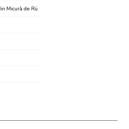
din Micurà de Rü