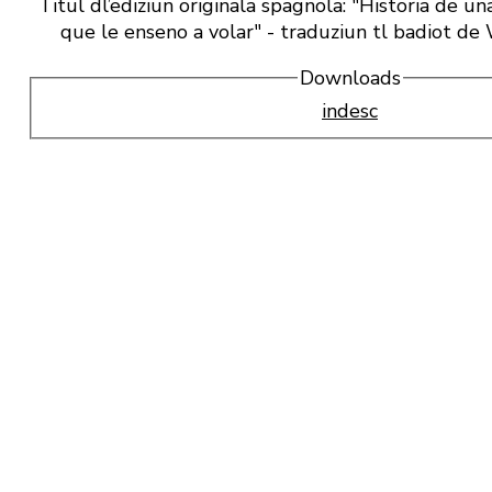
Titul dl’ediziun originala spagnola: "Historia de u
que le enseno a volar" - traduziun tl badiot d
Downloads
indesc