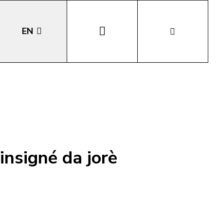
EN
DE
IT
LA
 insigné da jorè