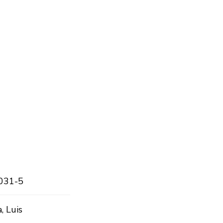
031-5
, Luis