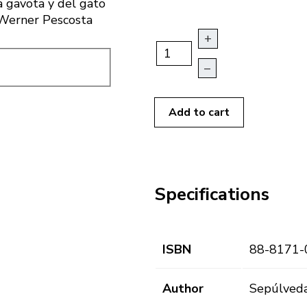
na gavota y del gato
e Werner Pescosta
+
–
Add to cart
Specifications
ISBN
88-8171-
Author
Sepúlveda