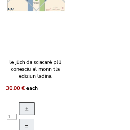
le jüch da sciacaré plü
conesciü al monn tla
ediziun ladina.
30,00 €
each
+
–