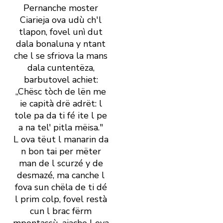
Pernanche moster
Ciarieja ova udù ch' l
tlapon, fovel unì dut
dala bonaluna y ntant
che l se sfriova la mans
dala cuntentëza,
barbutovel achiet:
„Chësc tòch de lën me
ie capità drë adrët: l
tole pa da ti fé ite l pe
a na tel' pitla mëisa."
L ova tëut l manarin da
n bon tai per mëter
man de l scurzé y de
desmazé, ma canche l
fova sun chëla de ti dé
l prim colp, fovel restà
cun l brac fërm