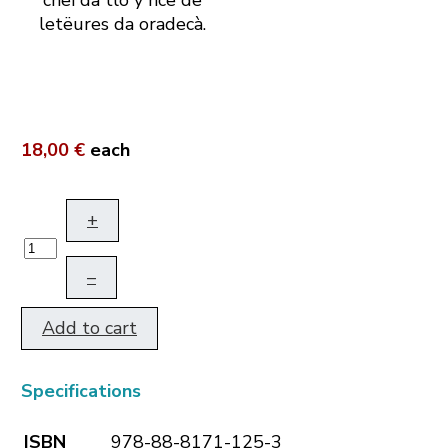
chëi da tlo y nce de
letëures da oradecà.
18,00 €
each
+
–
Add to cart
Specifications
ISBN
978-88-8171-125-3