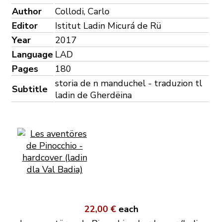
Author
Collodi, Carlo
Editor
Istitut Ladin Micurá de Rü
Year
2017
Language
LAD
Pages
180
storia de n manduchel - traduzion tl
Subtitle
ladin de Gherdëina
22,00 €
each