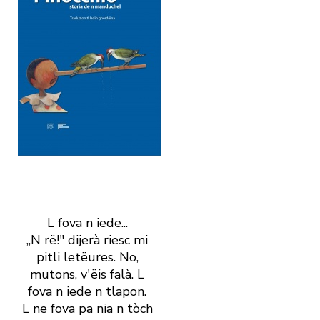
L fova n iede...
„N rë!" dijerà riesc mi
pitli letëures. No,
mutons, v' ëis falà. L
fova n iede n tlapon.
L ne fova pa nia n tòch