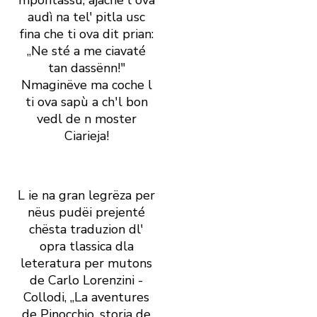
mpontassù, ajache l ova
audì na tel' pitla usc
fina che ti ova dit prian:
„Ne sté a me ciavaté
tan dassënn!"
Nmaginëve ma coche l
ti ova sapù a ch' l bon
vedl de n moster
Ciarieja!
L ie na gran legrëza per
nëus pudëi prejenté
chësta traduzion dl'
opra tlassica dla
leteratura per mutons
de Carlo Lorenzini -
Collodi, „La aventures
de Pinocchio, storia de