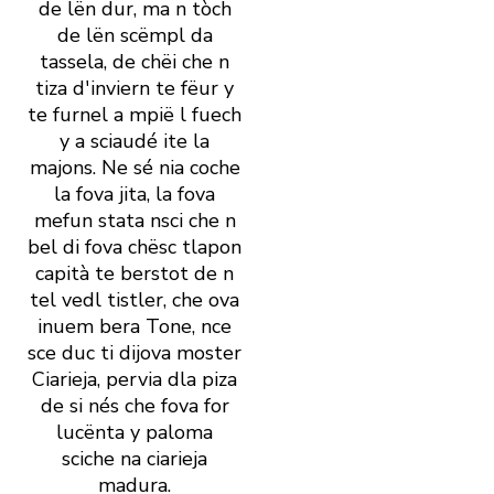
de lën dur, ma n tòch
de lën scëmpl da
tassela, de chëi che n
tiza d' inviern te fëur y
te furnel a mpië l fuech
y a sciaudé ite la
majons. Ne sé nia coche
la fova jita, la fova
mefun stata nsci che n
bel di fova chësc tlapon
capità te berstot de n
tel vedl tistler, che ova
inuem bera Tone, nce
sce duc ti dijova moster
Ciarieja, pervia dla piza
de si nés che fova for
lucënta y paloma
sciche na ciarieja
madura.