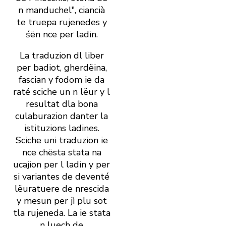
n manduchel", ciancià
te truepa rujenedes y
śën nce per ladin.
La traduzion dl liber
per badiot, gherdëina,
fascian y fodom ie da
raté sciche un n lëur y l
resultat dla bona
culaburazion danter la
istituzions ladines.
Sciche uni traduzion ie
nce chësta stata na
ucajion per l ladin y per
si variantes de deventé
lëuratuere de nrescida
y mesun per jì plu sot
tla rujeneda. La ie stata
n luech de