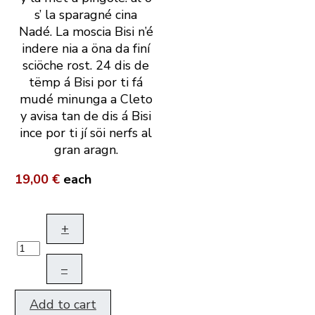
s’ la sparagné cina
Nadé. La moscia Bisi n’é
indere nia a öna da finí
sciöche rost. 24 dis de
tëmp á Bisi por ti fá
mudé minunga a Cleto
y avisa tan de dis á Bisi
ince por ti jí söi nerfs al
gran aragn.
19,00 €
each
+
–
Add to cart