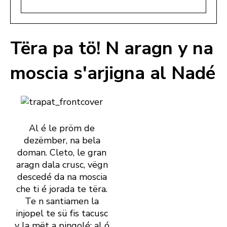
Tëra pa tö! N aragn y na
moscia s'arjigna al Nadé
Al é le pröm de
dezëmber, na bela
doman. Cleto, le gran
aragn dala crusc, vëgn
descedé da na moscia
che ti é jorada te tëra.
Te n santiamen la
injopel te sü fis tacusc
y la mët a pingolé: al ó