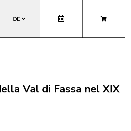
DE
EN
IT
LA
 della Val di Fassa nel XIX