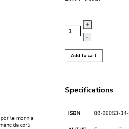
+
–
Add to cart
Specifications
ISBN
88-86053-34-
a por le monn a
namënć da corù