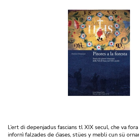
L’ert di depenjadus fascians tl XIX secul, che va for
infornì falzades de ćiases, stües y mebli cun sü or