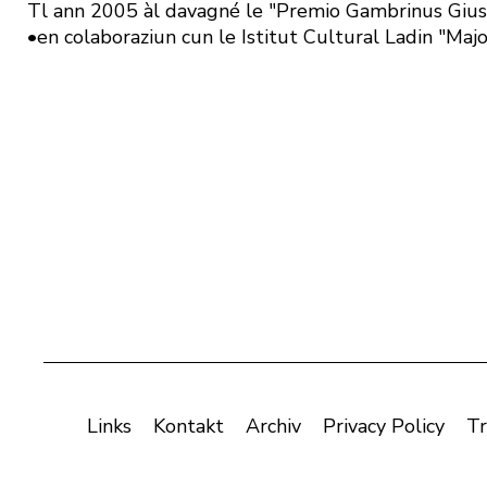
Tl ann 2005 àl davagné le "Premio Gambrinus Giu
•en colaboraziun cun le Istitut Cultural Ladin "Maj
Links
Kontakt
Archiv
Privacy Policy
Tr