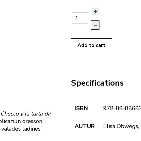
+
–
Add to cart
Specifications
ISBN
978-88-8868
e
Checco y la turta da
licaziun oresson
AUTUR
Elisa Obwegs, C
s valades ladines.