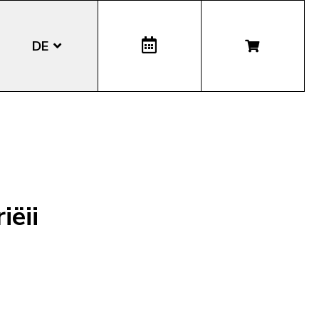
DE
EN
IT
LA
iëii