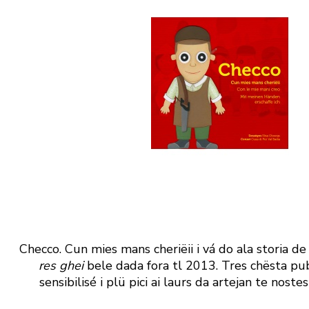
Checco. Cun mies mans cheriëii i vá do ala storia d
res ghei
bele dada fora tl 2013. Tres chësta pub
sensibilisé i plü pici ai laurs da artejan te noste