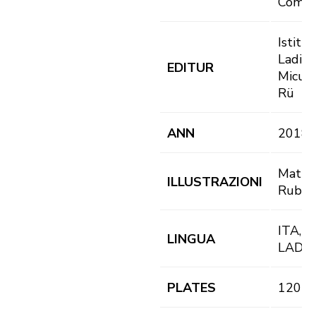
Compl
Istitut
Ladin
EDITUR
Micurá
Rü
ANN
2018
Matte
ILLUSTRAZIONI
Rubat
ITA, D
LINGUA
LAD, 
PLATES
120