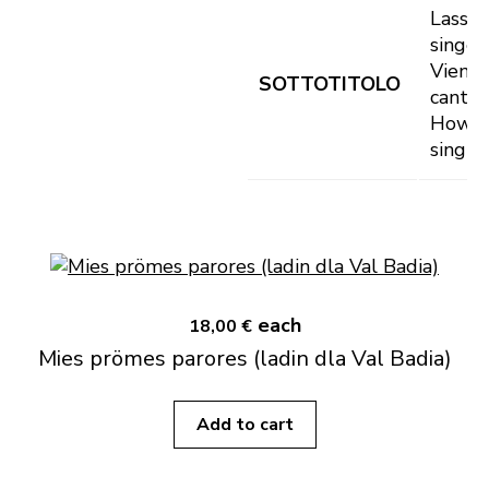
Lasset
singen!
Vieni a
SOTTOTITOLO
cantare
How a
singin
each
18,00 €
Mies prömes parores (ladin dla Val Badia)
Add to cart