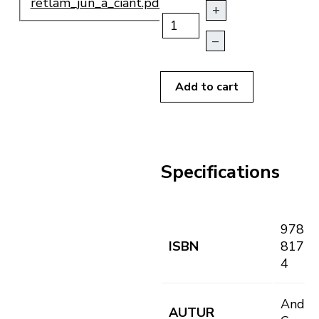
retlam_jun_a_ciant.pdf
+
–
Add to cart
Specifications
978-8
ISBN
8171-
4
André
AUTUR