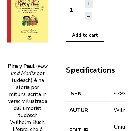
+
–
Add to cart
Pire y Paul
(
Max
Specifications
und Moritz
por
tudësch) é na
storia por
ISBN
97888
mituns, scrita in
versc y ilustrada
dal umorist
AUTUR
Wilhel
tudësch
Wilhelm Bush.
Uniun 
L'opra, che é
EDITUR