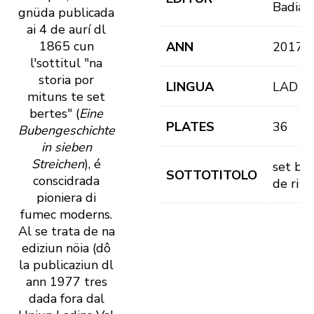
Badia
gnüda publicada
ai 4 de aurí dl
1865 cun
ANN
2017
l'sottitul "na
storia por
LINGUA
LAD
mituns te set
bertes" (
Eine
PLATES
36
Bubengeschichte
in sieben
Streichen
), é
set ber
SOTTOTITOLO
conscidrada
de ri m
pioniera di
fumec moderns.
Al se trata de na
ediziun nöia (dô
la publicaziun dl
ann 1977 tres
dada fora dal