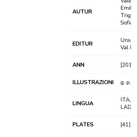
Valenti
Emil ;
AUTUR
Triggi
Sofia
Uniun 
EDITUR
Val Ba
ANN
[2015
ILLUSTRAZIONI
g. p. il.
ITA, D
LINGUA
LAD
PLATES
[41] pl