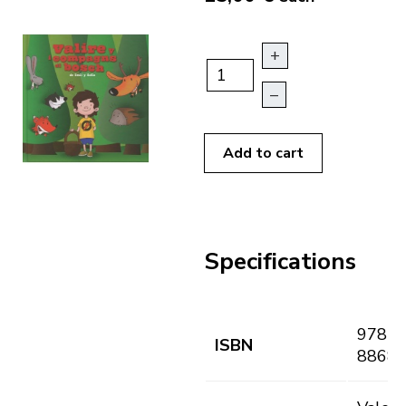
+
–
Add to cart
Specifications
978-8
ISBN
88682