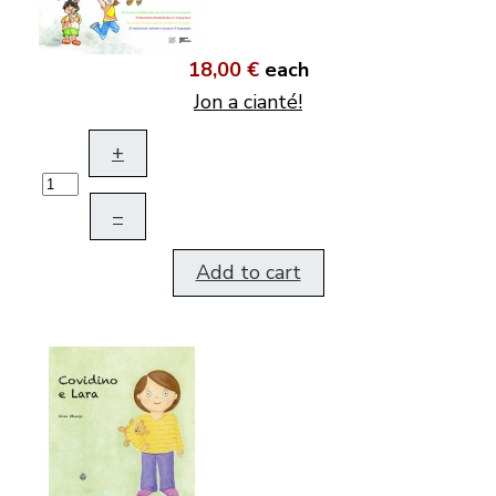
18,00 €
each
Jon a cianté!
+
–
Add to cart