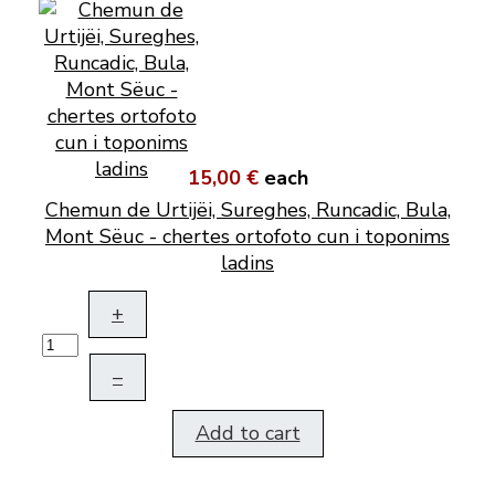
15,00 €
each
Chemun de Urtijëi, Sureghes, Runcadic, Bula,
Mont Sëuc - chertes ortofoto cun i toponims
ladins
+
–
Add to cart