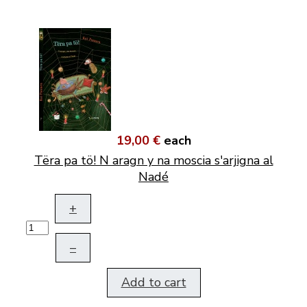
19,00 €
each
Tëra pa tö! N aragn y na moscia s'arjigna al
Nadé
+
–
Add to cart