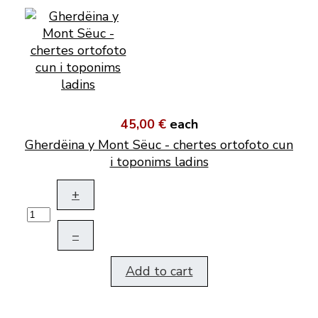
45,00 €
each
Gherdëina y Mont Sëuc - chertes ortofoto cun
i toponims ladins
+
–
Add to cart