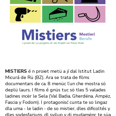
MISTIERS
é n proiet metü a jí dal Istitut Ladin
Micurá de Rü (BZ). Ara se trata de films
documentars de ca. 8 menüc l’un che mostra sö
deplü laurs. I films é gnüs tuc sö tles 5 valades
ladines incër le Sela (Val Badia, Gherdëna, Ampëz,
Fascia y Fodom). I protagonisć cunta te so lingaz
dla uma - le ladin - de so mistier, dles dificoltés y
dles sodesfaziuns, dl svilup y di mudamënc te süa