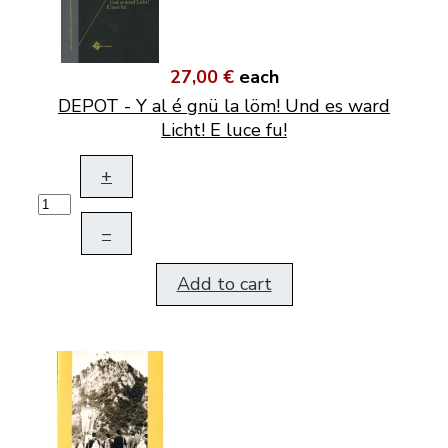
27,00 €
each
DEPOT - Y al é gnü la löm! Und es ward
Licht! E luce fu!
+
–
Add to cart