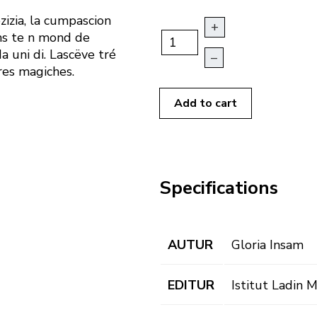
izia, la cumpascion
+
ons te n mond de
a uni di. Lascëve tré
–
res magiches.
Add to cart
Specifications
AUTUR
Gloria Insam
EDITUR
Istitut Ladin 