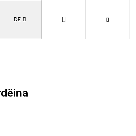
DE
EN
IT
LA
rdëina