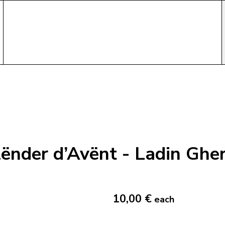
ënder d’Avënt - Ladin Ghe
10,00 €
each