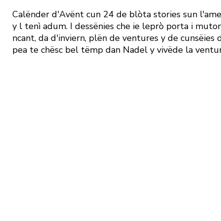
Calënder d'Avënt cun 24 de blòta stories sun l'amez
y l tenì adum. I dessënies che ie leprò porta i mut
ncant, da d'inviern, plën de ventures y de cunsëies d
pea te chësc bel tëmp dan Nadel y vivëde la ventu