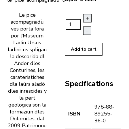
Le pice
+
acompagnadù
ves porta fora
–
por l’Museum
Ladin Ursus
ladinicus spligan
Add to cart
la descorida dl
Ander dles
Conturines, les
carateristiches
Specifications
dla laûrs aladô
dles inrescides y
la pert
geologica sön la
978-88-
formaziun dles
ISBN
89255-
Dolomites, dal
36-0
2009 Patrimone