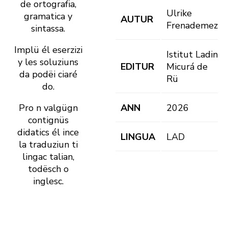
de ortografia,
Ulrike
gramatica y
AUTUR
Frenademez
sintassa.
Implü él eserzizi
Istitut Ladin
y les soluziuns
EDITUR
Micurá de
da podëi ciaré
Rü
do.
Pro n valgügn
ANN
2026
contignüs
didatics él ince
LINGUA
LAD
la traduziun ti
lingac talian,
todësch o
inglesc.