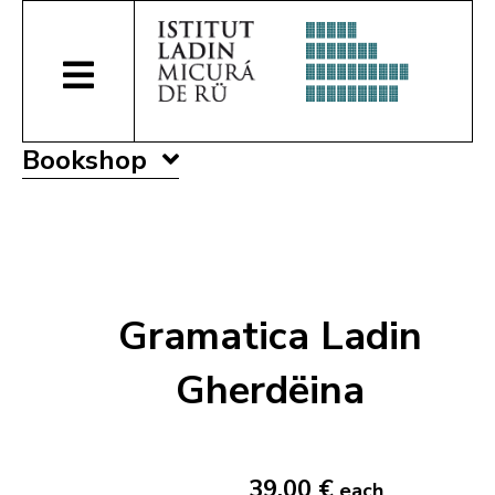
Bookshop
Gramatica Ladin
Gherdëina
39,00 €
each