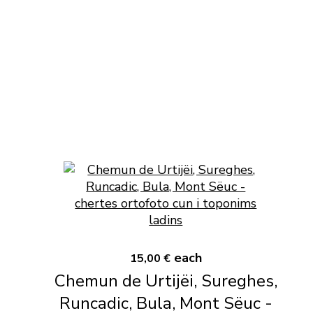
each
15,00 €
Chemun de Urtijëi, Sureghes,
Runcadic, Bula, Mont Sëuc -