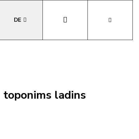
DE
EN
IT
LA
i toponims ladins