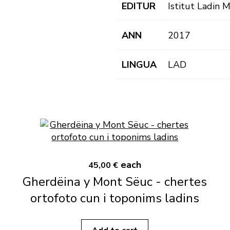
EDITUR
Istitut Ladin 
ANN
2017
LINGUA
LAD
each
45,00 €
Gherdëina y Mont Sëuc - chertes
ortofoto cun i toponims ladins