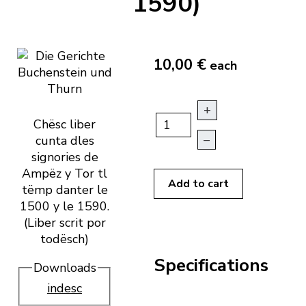
1590)
10,00 €
each
+
Chësc liber
–
cunta dles
signories de
Ampëz y Tor tl
Add to cart
tëmp danter le
1500 y le 1590.
(Liber scrit por
todësch)
Specifications
Downloads
indesc