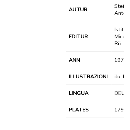
Steinh
AUTUR
Anton
Istitu
EDITUR
Micurà
Rü
ANN
1979
ILLUSTRAZIONI
ilu. b/f
LINGUA
DEU
PLATES
179