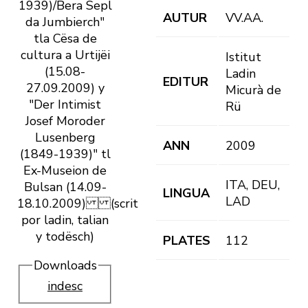
1939)/Bera Sepl
AUTUR
VV.AA.
da Jumbierch"
tla Cësa de
cultura a Urtijëi
Istitut
(15.08-
Ladin
EDITUR
27.09.2009) y
Micurà de
"Der Intimist
Rü
Josef Moroder
Lusenberg
ANN
2009
(1849-1939)" tl
Ex-Museion de
ITA, DEU,
Bulsan (14.09-
LINGUA
LAD
18.10.2009) (scrit
por ladin, talian
y todësch)
PLATES
112
Downloads
indesc