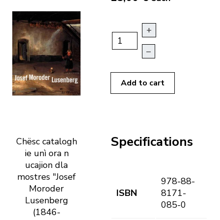
+
–
Add to cart
Specifications
Chësc catalogh
ie unì ora n
ucajion dla
mostres "Josef
978-88-
Moroder
ISBN
8171-
Lusenberg
085-0
(1846-