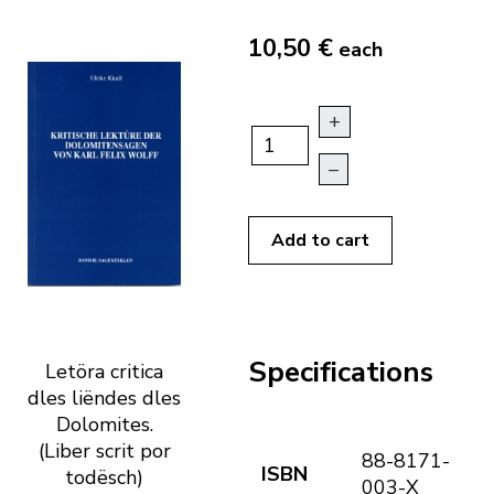
10,50 €
each
+
–
Add to cart
Specifications
Letöra critica
dles liëndes dles
Dolomites.
(Liber scrit por
88-8171-
ISBN
todësch)
003-X