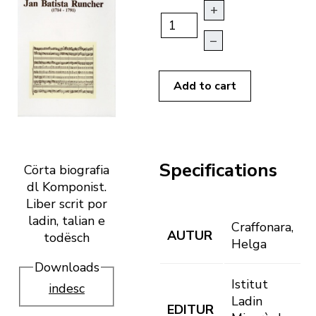
+
–
Add to cart
Specifications
Cörta biografia
dl Komponist.
Liber scrit por
ladin, talian e
Craffonara,
AUTUR
todësch
Helga
Downloads
Istitut
indesc
Ladin
EDITUR