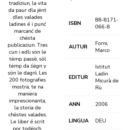
tradiziun, la vita
da paur dla jënt
dles valades
88-8171-
ISBN
ladines é i punć
066-8
marcanć de
chësta
Forni,
publicaziun. Tres
AUTUR
Marco
cun i edli sön le
tëmp passè, söl
tëmp da śëgn y
Istitut
sön le dagnì. Les
Ladin
EDITUR
200 fotografies
Micurà de
mostra, te na
Rü
maniera
imprescionanta,
ANN
2006
la storia de
chëstes valades.
LINGUA
DEU
Le liber é scrit
por todësch.