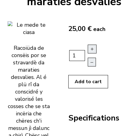
maraties desvalíes
25,00 €
each
Racoiüda de
+
consëis por se
–
stravardè da
maraties
desvalies. Al é
Add to cart
plü rî da
conscidré y
valorisé les
cosses che se sta
incëria che
Specifications
chëres ch'i
messun jì dalunc
a chirì. Chësc vel