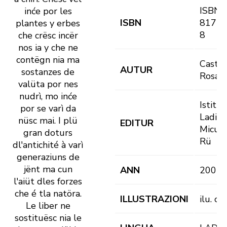
ISBN 
inće por les
ISBN
8171-
plantes y erbes
8
che crësc incër
nos ia y che ne
contëgn nia ma
Castlu
AUTUR
sostanzes de
Rosa
valüta por nes
nudrì, mo inće
Istitut
por se varì da
Ladin
nüsc mai. I plü
EDITUR
Micurà
gran doturs
Rü
dl'antichité à varì
generaziuns de
jënt ma cun
ANN
2002
l'aiüt dles forzes
che é tla natöra.
ILLUSTRAZIONI
ilu. co
Le liber ne
sostituësc nia le