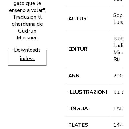
gato que le
enseno a volar".
Sepúl
Traduzion tl
AUTUR
Luis
gherdëina de
Gudrun
Mussner.
Istitut
Ladin
EDITUR
Downloads
Micurà
indesc
Rü
ANN
2001
ILLUSTRAZIONI
ilu. co
LINGUA
LAD
PLATES
144