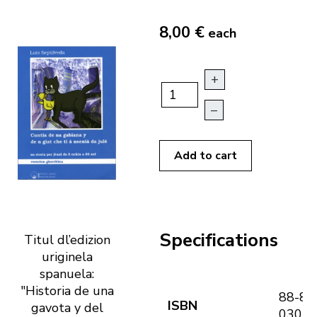
8,00 €
each
+
–
Add to cart
Specifications
Titul dl’edizion
uriginela
spanuela:
"Historia de una
88-81
ISBN
gavota y del
030-7