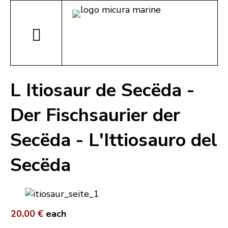
L Itiosaur de Secëda -
Der Fischsaurier der
Secëda - L'Ittiosauro del
Secëda
20,00 €
each