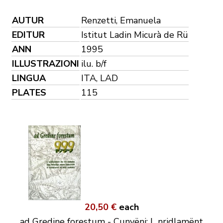
AUTUR
Renzetti, Emanuela
EDITUR
Istitut Ladin Micurà de Rü
ANN
1995
ILLUSTRAZIONI
ilu. b/f
LINGUA
ITA, LAD
PLATES
115
20,50 €
each
ad Gredine forestum - Cunvëni: L nridlamënt