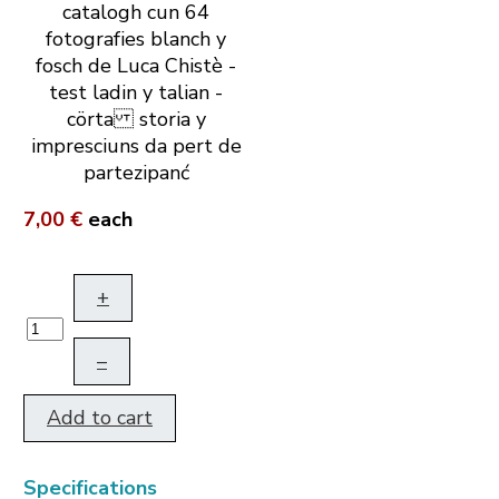
catalogh cun 64
fotografies blanch y
fosch de Luca Chistè -
test ladin y talian -
cörta storia y
impresciuns da pert de
partezipanć
7,00 €
each
+
–
Add to cart
Specifications