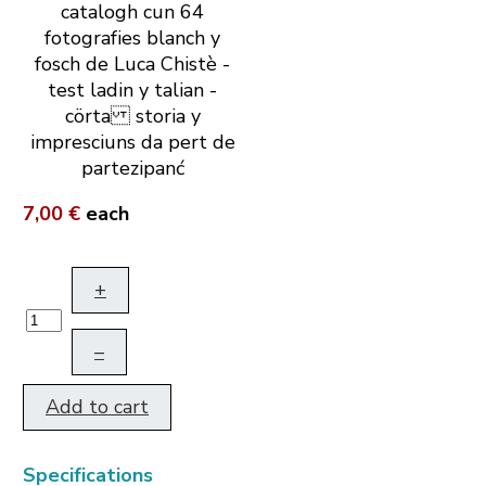
catalogh cun 64
fotografies blanch y
fosch de Luca Chistè -
test ladin y talian -
cörta storia y
impresciuns da pert de
partezipanć
7,00 €
each
+
–
Add to cart
Specifications