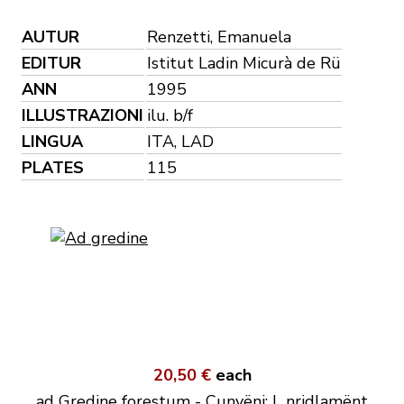
AUTUR
Renzetti, Emanuela
EDITUR
Istitut Ladin Micurà de Rü
ANN
1995
ILLUSTRAZIONI
ilu. b/f
LINGUA
ITA, LAD
PLATES
115
20,50 €
each
ad Gredine forestum - Cunvëni: L nridlamënt