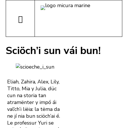
Sciöch’i sun vái bun!
Eliah, Zahira, Alex, Lily,
Titto, Mia y Julia, düc
cun na storia tan
atramënter y impó ái
val’ch’i liëia: la tëma da
ne jí nia bun sciöch’ai é.
Le professur Yuri se