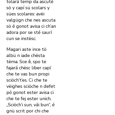
tolará tëmp da ascuté
sö y capí sü scolars y
sües scolares: avëi
valgügn che nes ascuta
sö é gonot avisa ci ch’an
adora por se sté saurí
cun se instësc.
Magari aste ince tö
albü n iade chësta
tëma. Sce ê, spo te
fajará chësc liber capí
che te vas bun propi
sciöch’t’es. Ci che te
vëighes sciöche n defet
pó gonot ester avisa ci
che te fej ester unich.
„Sciöch’i sun, vái bun“, é
gnü scrit por chi che