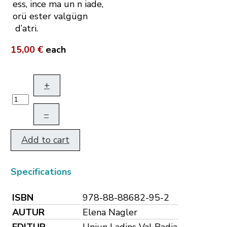
ess, ince ma un n iade,
orü ester valgügn
d’atri.
15,00 €
each
+
–
Add to cart
Specifications
ISBN
978-88-88682-95-2
AUTUR
Elena Nagler
EDITUR
Uniun Ladins Val Badia