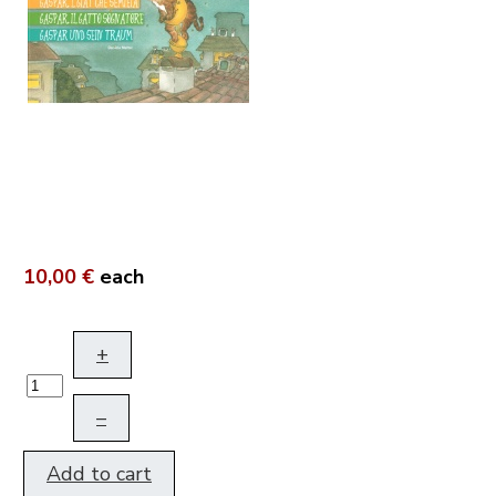
10,00 €
each
+
–
Add to cart