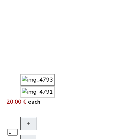
20,00 €
each
+