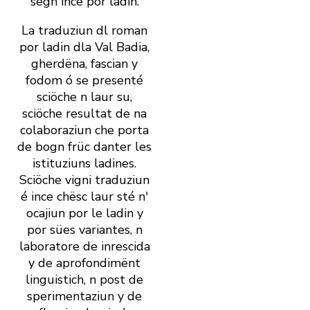
sëgn ince por ladin.
La traduziun dl roman
por ladin dla Val Badia,
gherdëna, fascian y
fodom ó se presenté
sciöche n laur su,
sciöche resultat de na
colaboraziun che porta
de bogn früc danter les
istituziuns ladines.
Sciöche vigni traduziun
é ince chësc laur sté n'
ocajiun por le ladin y
por sües variantes, n
laboratore de inrescida
y de aprofondimënt
linguistich, n post de
sperimentaziun y de