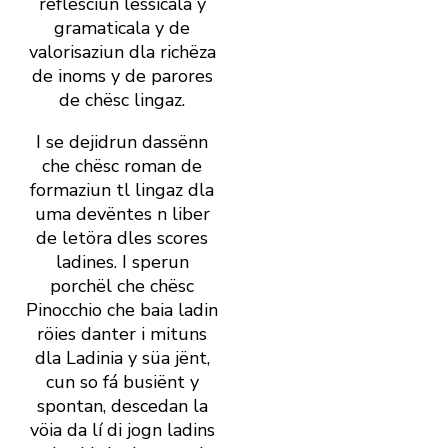
reflesciun lessicala y
gramaticala y de
valorisaziun dla richëza
de inoms y de parores
de chësc lingaz.
I se dejidrun dassënn
che chësc roman de
formaziun tl lingaz dla
uma devëntes n liber
de letöra dles scores
ladines. I sperun
porchël che chësc
Pinocchio che baia ladin
röies danter i mituns
dla Ladinia y süa jënt,
cun so fá busiënt y
spontan, descedan la
vöia da lí di jogn ladins