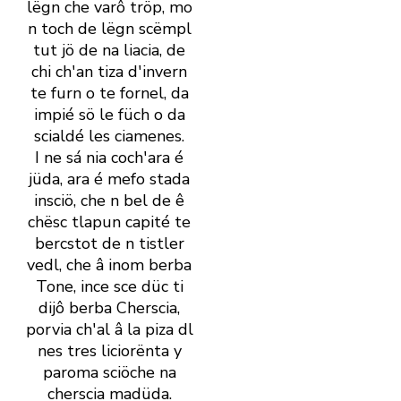
lëgn che varô tröp, mo
n toch de lëgn scëmpl
tut jö de na liacia, de
chi ch' an tiza d' invern
te furn o te fornel, da
impié sö le füch o da
scialdé les ciamenes.
I ne sá nia coch' ara é
jüda, ara é mefo stada
insciö, che n bel de ê
chësc tlapun capité te
bercstot de n tistler
vedl, che â inom berba
Tone, ince sce düc ti
dijô berba Cherscia,
porvia ch' al â la piza dl
nes tres liciorënta y
paroma sciöche na
cherscia madüda.