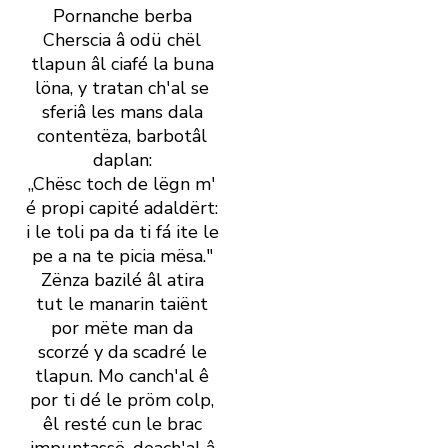
Pornanche berba
Cherscia â odü chël
tlapun âl ciafé la buna
löna, y tratan ch' al se
sferiâ les mans dala
contentëza, barbotâl
daplan:
„Chësc toch de lëgn m'
é propi capité adaldërt:
i le toli pa da ti fá ite le
pe a na te picia mësa."
Zënza bazilé âl atira
tut le manarin taiënt
por mëte man da
scorzé y da scadré le
tlapun. Mo canch' al ê
por ti dé le pröm colp,
êl resté cun le brac