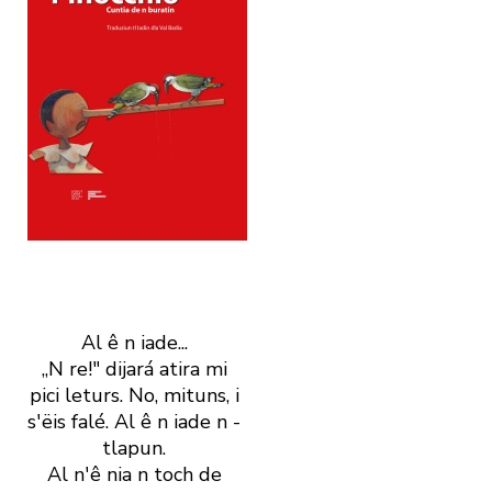
Al ê n iade...
„N re!" dijará atira mi
pici leturs. No, mituns, i
s' ëis falé. Al ê n iade n ­
tlapun.
Al n' ê nia n toch de