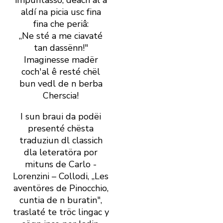
impuntassö, deach' al â
aldí na picia usc fina
fina che periâ:
„Ne sté a me ciavaté
tan dassënn!"
Imaginesse madër
coch' al ê resté chël
bun vedl de n berba
Cherscia!
I sun braui da podëi
presenté chësta
traduziun dl ­classich
dla leteratöra por
mituns de Carlo ­
Lorenzini – Collodi, „Les
aventöres de Pinocchio,
cuntia de n buratin",
traslaté te tröc lingac y