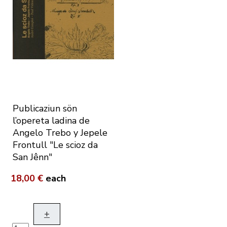
Publicaziun sön
l’opereta ladina de
Angelo Trebo y Jepele
Frontull "Le scioz da
San Jênn"
18,00 €
each
+