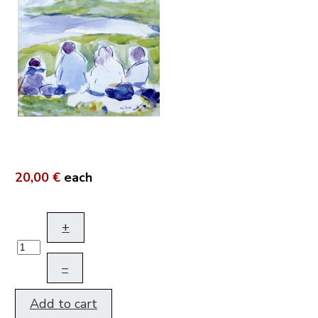
20,00 €
each
+
–
Add to cart