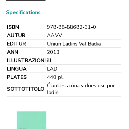
Specifications
ISBN
978-88-88682-31-0
AUTUR
AA.VV.
EDITUR
Uniun Ladins Val Badia
ANN
2013
ILLUSTRAZIONI
ill.
LINGUA
LAD
PLATES
440 pl.
Ćianties a öna y döes usc por
SOTTOTITOLO
ladin