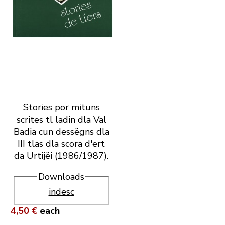
Stories por mituns
scrites tl ladin dla Val
Badia cun dessëgns dla
III tlas dla scora d'ert
da Urtijëi (1986/1987).
Downloads
indesc
4,50 €
each