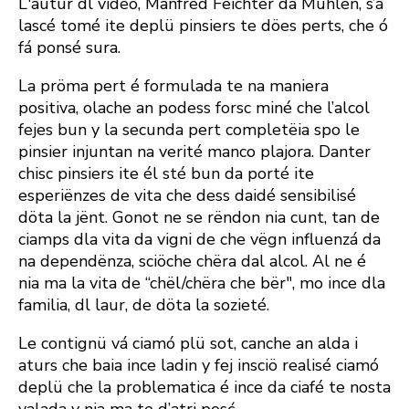
L'autur dl video, Manfred Feichter da Mühlen, s’á
lascé tomé ite deplü pinsiers te döes perts, che ó
fá ponsé sura.
La pröma pert é formulada te na maniera
positiva, olache an podess forsc miné che l’alcol
fejes bun y la secunda pert completëia spo le
pinsier injuntan na verité manco plajora. Danter
chisc pinsiers ite él sté bun da porté ite
esperiënzes de vita che dess daidé sensibilisé
döta la jënt. Gonot ne se rëndon nia cunt, tan de
ciamps dla vita da vigni de che vëgn influenzá da
na dependënza, sciöche chëra dal alcol. Al ne é
nia ma la vita de “chël/chëra che bër", mo ince dla
familia, dl laur, de döta la sozieté.
Le contignü vá ciamó plü sot, canche an alda i
aturs che baia ince ladin y fej insciö realisé ciamó
deplü che la problematica é ince da ciafé te nosta
valada y nia ma te d’atri posć.