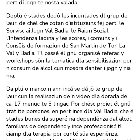
pert di jogn te nosta valada.
Deplü é stades dedô les incuntades dl grup de
laur, de chël che cotan d’istituziuns fej pert: le
Sorvisc ai Jogn Val Badia, le Raiun Sozial,
l’Intendënza ladina y les scores, i comuns y i
Consëis de formaziun de San Martin de Tor, La
Val y Badia. Tl passé él gnü organisé referac y
workshops sön la tematica dla sensibilisaziun por
n consum de alcol cun mosöra danter i jogn y nia
ma.
Da plü o manco n ann incá se dá jö le grup de
laur cun la realisaziun de n video dla dorada de
ca. 17 menüc te 3 lingac. Por chësc proiet él gnü
trat ite porsones, en pert ince dla Val Badia, che é
stades bunes da superé na dependënza dal alcol,
familiars de dependënc y ince profescionisć tl
ciamp dla terapia, por cunté süa esperiënza.