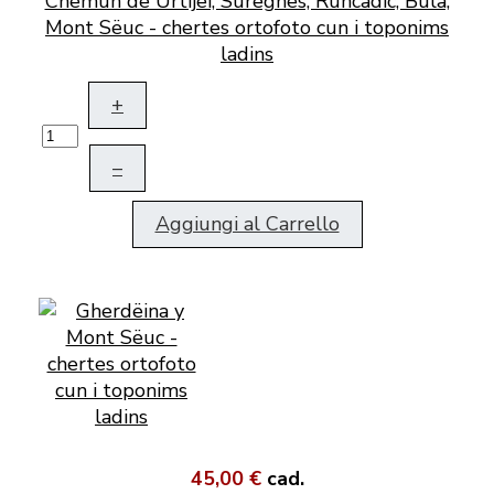
Chemun de Urtijëi, Sureghes, Runcadic, Bula,
Mont Sëuc - chertes ortofoto cun i toponims
ladins
+
–
Aggiungi al Carrello
45,00 €
cad.