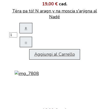
19,00 €
cad.
Tëra pa tö! N aragn y na moscia s'arjigna al
Nadé
+
–
Aggiungi al Carrello