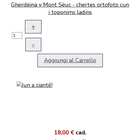
Gherdëina y Mont Sëuc - chertes ortofoto cun
i toponims ladins
+
–
Aggiungi al Carrello
18,00 €
cad.