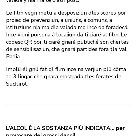
Le film vëgn metü a desposiziun dles scores por
proiec de prevenziun, a uniuns, a comuns, a
istituziuns nia ma dla valada mo ince da foradecá.
Ince vigni porsona á l’ocajiun da ti ciaré al film.
Le
codesc QR por ti ciaré gnará publiché sön chertes
de sensibilisaziun, che gnará partides fora tla Val
Badia.
Implü él gnü fat dl film ince na verjiun plü cörta
te 3 lingac che gnará mostrada tles ferates de
Südtirol.
L’ALCOL È LA SOSTANZA PIÙ INDICATA… per
provocare dei grossi danni!