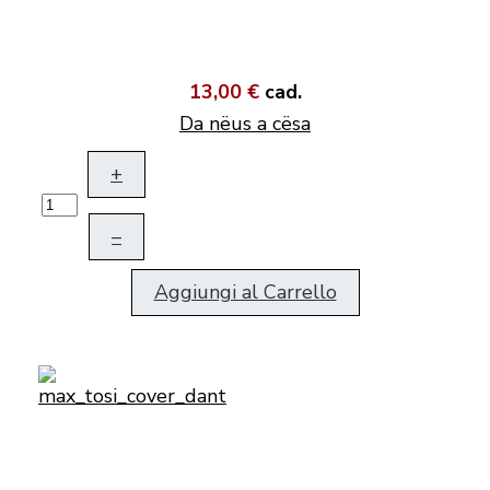
13,00 €
cad.
Da nëus a cësa
+
–
Aggiungi al Carrello