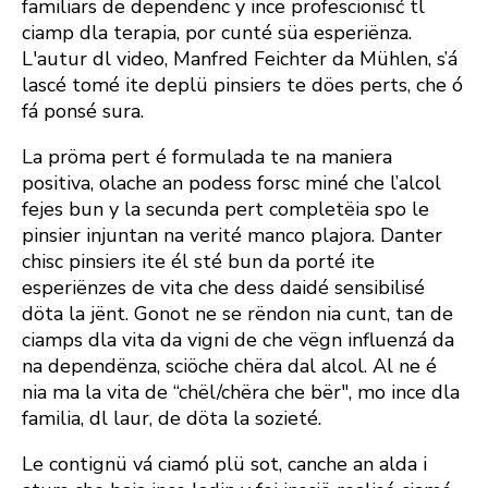
familiars de dependënc y ince profescionisć tl
ciamp dla terapia, por cunté süa esperiënza.
L'autur dl video, Manfred Feichter da Mühlen, s’á
lascé tomé ite deplü pinsiers te döes perts, che ó
fá ponsé sura.
La pröma pert é formulada te na maniera
positiva, olache an podess forsc miné che l’alcol
fejes bun y la secunda pert completëia spo le
pinsier injuntan na verité manco plajora. Danter
chisc pinsiers ite él sté bun da porté ite
esperiënzes de vita che dess daidé sensibilisé
döta la jënt. Gonot ne se rëndon nia cunt, tan de
ciamps dla vita da vigni de che vëgn influenzá da
na dependënza, sciöche chëra dal alcol. Al ne é
nia ma la vita de “chël/chëra che bër", mo ince dla
familia, dl laur, de döta la sozieté.
Le contignü vá ciamó plü sot, canche an alda i