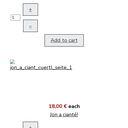
+
–
Add to cart
18,00 €
each
Jon a cianté!
+