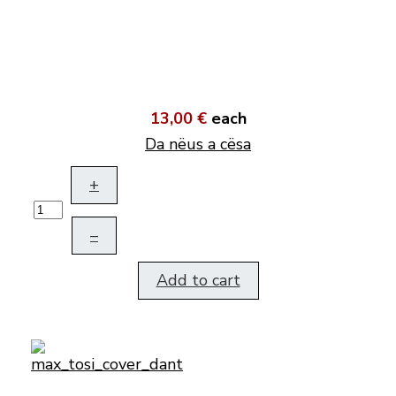
13,00 €
each
Da nëus a cësa
+
–
Add to cart