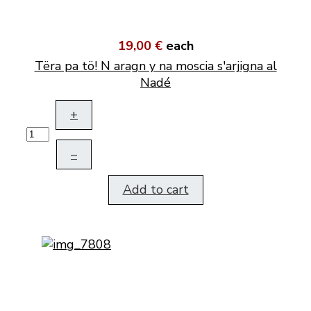
19,00 €
each
Tëra pa tö! N aragn y na moscia s'arjigna al
Nadé
+
–
Add to cart