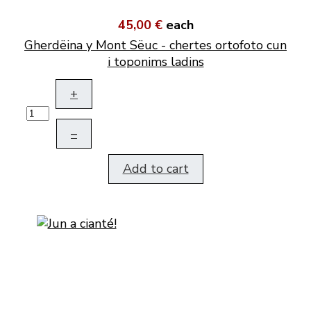
45,00 €
each
Gherdëina y Mont Sëuc - chertes ortofoto cun
i toponims ladins
+
–
Add to cart