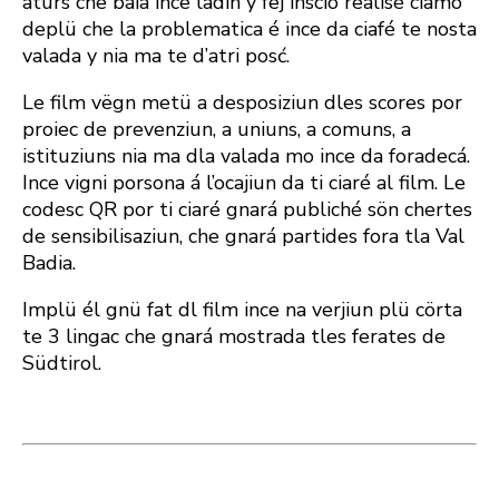
aturs che baia ince ladin y fej insciö realisé ciamó
deplü che la problematica é ince da ciafé te nosta
valada y nia ma te d’atri posć.
Le film vëgn metü a desposiziun dles scores por
proiec de prevenziun, a uniuns, a comuns, a
istituziuns nia ma dla valada mo ince da foradecá.
Ince vigni porsona á l’ocajiun da ti ciaré al film.
Le
codesc QR por ti ciaré gnará publiché sön chertes
de sensibilisaziun, che gnará partides fora tla Val
Badia.
Implü él gnü fat dl film ince na verjiun plü cörta
te 3 lingac che gnará mostrada tles ferates de
Südtirol.