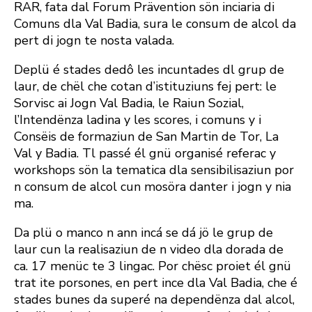
RAR, fata dal Forum Prävention sön inciaria di
Comuns dla Val Badia, sura le consum de alcol da
pert di jogn te nosta valada.
Deplü é stades dedô les incuntades dl grup de
laur, de chël che cotan d’istituziuns fej pert: le
Sorvisc ai Jogn Val Badia, le Raiun Sozial,
l’Intendënza ladina y les scores, i comuns y i
Consëis de formaziun de San Martin de Tor, La
Val y Badia. Tl passé él gnü organisé referac y
workshops sön la tematica dla sensibilisaziun por
n consum de alcol cun mosöra danter i jogn y nia
ma.
Da plü o manco n ann incá se dá jö le grup de
laur cun la realisaziun de n video dla dorada de
ca. 17 menüc te 3 lingac. Por chësc proiet él gnü
trat ite porsones, en pert ince dla Val Badia, che é
stades bunes da superé na dependënza dal alcol,