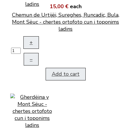
15,00 €
each
Chemun de Urtijëi, Sureghes, Runcadic, Bula,
Mont Sëuc - chertes ortofoto cun i toponims
ladins
+
–
Add to cart